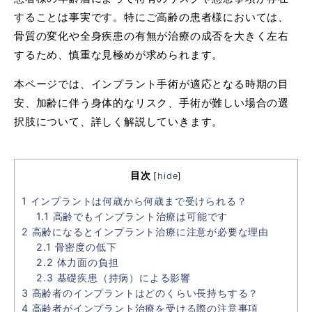
することは事実です。特にご高齢の患者様においては、
骨質の変化や全身疾患の有無が治療の成否を大きく左右
するため、慎重な見極めが求められます。
本ページでは、インプラント手術が適応となる時期の目
安、加齢に伴う身体的なリスク、手術が難しい場合の選
択肢について、詳しく解説していきます。
目次
[
hide
]
1
インプラントは何歳から何歳まで受けられる？
1.1
高齢でもインプラント治療は可能です
2
高齢になるとインプラント治療に注意が必要な理由
2.1
骨密度の低下
2.2
体力面の負担
2.3
基礎疾患（持病）による影響
3
高齢者のインプラントはどのくらい長持ちする？
4
高齢者がインプラント治療を受ける際の注意事項