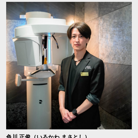
色川 正俊（いろかわ まさとし）