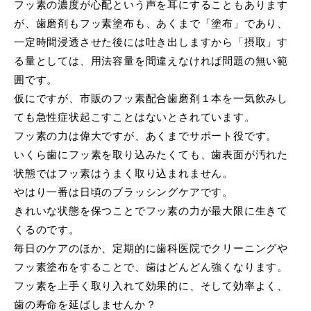
フッ素の濃度が心配という声を耳にすることもあります
が、歯磨剤もフッ素塗布も、あくまで「塗布」であり、
一定時間浸透させた後には吐き出しますから「摂取」す
る量としては、用法容量を間違えなければ問題の無い範
囲です。
仮にですが、市販のフッ素配合歯磨剤１本を一気飲みし
ても急性症状起こすことはないとされています。
フッ素の力は偉大ですが、あくまでサポート役です。
いくら歯にフッ素を取り込みたくても、歯表面が汚れた
状態ではフッ素はうまく取り込まれません。
やはり一番は日頃のブラッシングケアです。
きれいな状態を保つことでフッ素の力が最大限に生きて
くるのです。
毎日のケアのほか、定期的に歯科医院でクリーニングや
フッ素塗布をすることで、歯はどんどん強くなります。
フッ素を上手く取り入れて効果的に、そして効率よく、
歯の寿命を延ばしませんか？