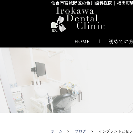
仙台市宮城野区の色川歯科医院
｜
福田町
HOME
初めての
ホーム
ブログ
インプラントとセ