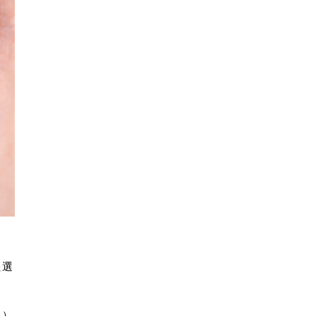
ッ
た選
こ）