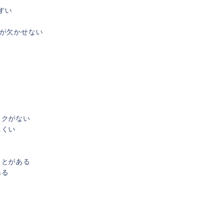
すい
が欠かせない
スクがない
にくい
ことがある
ある
準