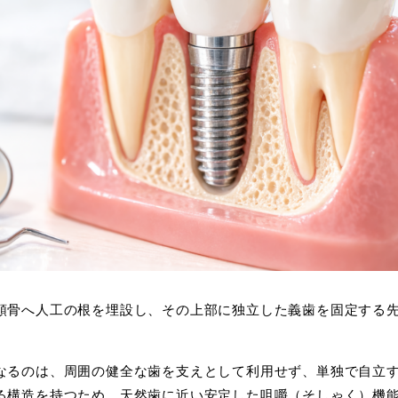
顎骨へ人工の根を埋設し、その上部に独立した義歯を固定する
なるのは、周囲の健全な歯を支えとして利用せず、単独で自立
る構造を持つため、天然歯に近い安定した咀嚼（そしゃく）機