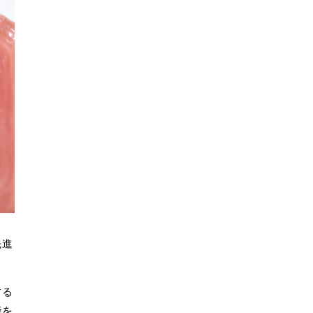
先進
する
能を